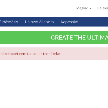
Magyar
Bejele
Tudásbázis
Hálózat állapota
Kapcsolat
CREATE THE ULTIMA
mékcsoport nem tartalmaz termékeket