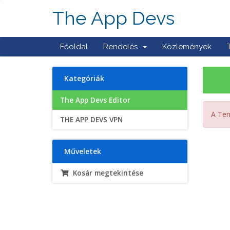
The App Devs
Főoldal
Rendelés
Közlemények
Kategóriák
The App Devs Editor
A Ter
THE APP DEVS VPN
Műveletek
Kosár megtekintése