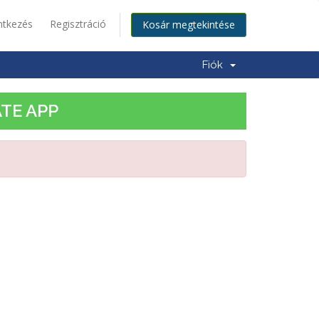
ntkezés
Regisztráció
Kosár megtekintése
Fiók
TE APP